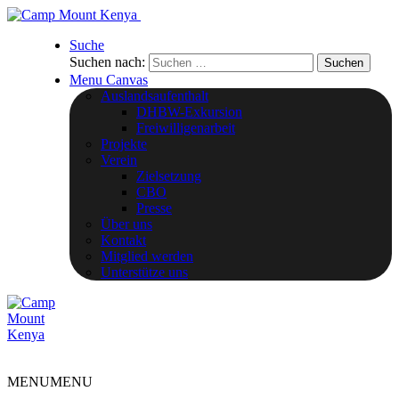
Suche
Suchen nach:
Menu Canvas
Auslandsaufenthalt
DHBW-Exkursion
Freiwilligenarbeit
Projekte
Verein
Zielsetzung
CBO
Presse
Über uns
Kontakt
Mitglied werden
Unterstütze uns
MENU
MENU