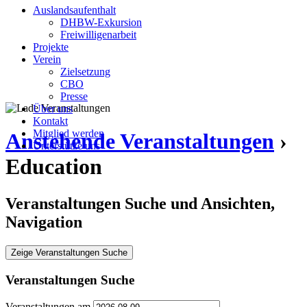
Auslandsaufenthalt
DHBW-Exkursion
Freiwilligenarbeit
Projekte
Verein
Zielsetzung
CBO
Presse
Über uns
Kontakt
Mitglied werden
Anstehende Veranstaltungen
›
Unterstütze uns
Education
Veranstaltungen Suche und Ansichten,
Navigation
Zeige Veranstaltungen Suche
Veranstaltungen Suche
Veranstaltungen am