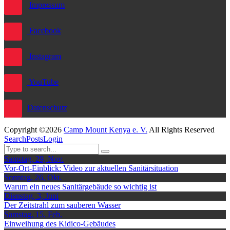
Impressum
Facebook
Instagram
YouTube
Datenschutz
Copyright ©2026
Camp Mount Kenya e. V.
All Rights Reserved
Search
Posts
Login
Samstag, 29, Nov.
Vor-Ort-Einblick: Video zur aktuellen Sanitärsituation
Sonntag, 26, Okt.
Warum ein neues Sanitärgebäude so wichtig ist
Dienstag, 3, Juni
Der Zeitstrahl zum sauberen Wasser
Samstag, 15, Feb.
Einweihung des Kidico-Gebäudes