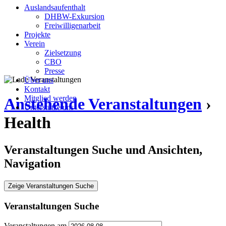
Auslandsaufenthalt
DHBW-Exkursion
Freiwilligenarbeit
Projekte
Verein
Zielsetzung
CBO
Presse
Über uns
Kontakt
Mitglied werden
Anstehende Veranstaltungen
›
Unterstütze uns
Health
Veranstaltungen Suche und Ansichten,
Navigation
Zeige Veranstaltungen Suche
Veranstaltungen Suche
Veranstaltungen am