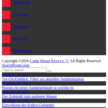
Impressum
Facebook
Instagram
YouTube
Datenschutz
Copyright ©2026
Camp Mount Kenya e. V.
All Rights Reserved
Search
Posts
Login
Samstag, 29, Nov.
Vor-Ort-Einblick: Video zur aktuellen Sanitärsituation
Sonntag, 26, Okt.
Warum ein neues Sanitärgebäude so wichtig ist
Dienstag, 3, Juni
Der Zeitstrahl zum sauberen Wasser
Samstag, 15, Feb.
Einweihung des Kidico-Gebäudes