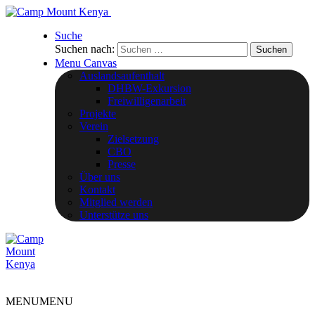
Suche
Suchen nach:
Menu Canvas
Auslandsaufenthalt
DHBW-Exkursion
Freiwilligenarbeit
Projekte
Verein
Zielsetzung
CBO
Presse
Über uns
Kontakt
Mitglied werden
Unterstütze uns
MENU
MENU